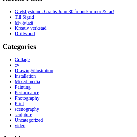
Grelsbystrand. Grattis John 30 år önskar mor & far!
Till Sigrid
Myggbett
Kreativ verkstad
Driftwood
Categories
Collage
cv
Drawing/illustration
Installation
Mixed media
Painting
Performance
Photography
Print
scenography
sculpture
Uncategorized
video