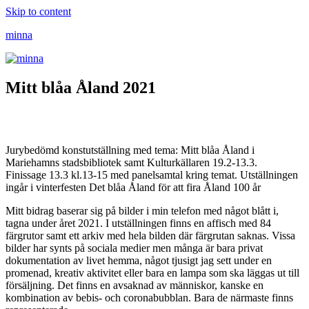
Skip to content
minna
Mitt blåa Åland 2021
Jurybedömd konstutställning med tema: Mitt blåa Åland i
Mariehamns stadsbibliotek samt Kulturkällaren 19.2-13.3.
Finissage 13.3 kl.13-15 med panelsamtal kring temat. Utställningen
ingår i vinterfesten Det blåa Åland för att fira Åland 100 år
Mitt bidrag baserar sig på bilder i min telefon med något blått i,
tagna under året 2021. I utställningen finns en affisch med 84
färgrutor samt ett arkiv med hela bilden där färgrutan saknas. Vissa
bilder har synts på sociala medier men många är bara privat
dokumentation av livet hemma, något tjusigt jag sett under en
promenad, kreativ aktivitet eller bara en lampa som ska läggas ut till
försäljning. Det finns en avsaknad av människor, kanske en
kombination av bebis- och coronabubblan. Bara de närmaste finns