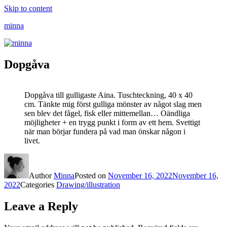
Skip to content
minna
Dopgåva
Dopgåva till gulligaste Aina. Tuschteckning, 40 x 40
cm. Tänkte mig först gulliga mönster av något slag men
sen blev det fågel, fisk eller mittemellan… Oändliga
möjligheter + en trygg punkt i form av ett hem. Svettigt
när man börjar fundera på vad man önskar någon i
livet.
Author
Minna
Posted on
November 16, 2022
November 16,
2022
Categories
Drawing/illustration
Leave a Reply