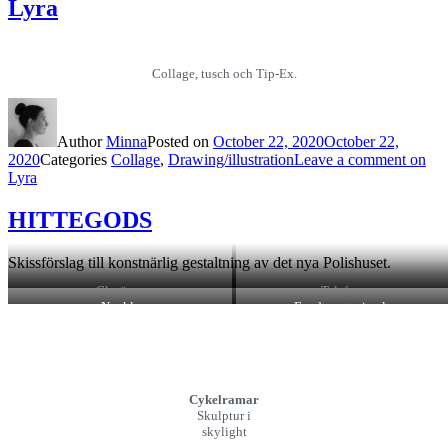
Lyra
Collage, tusch och Tip-Ex.
Author
Minna
Posted on
October 22, 2020
October 22,
2020
Categories
Collage
,
Drawing/illustration
Leave a comment
on
Lyra
HITTEGODS
Skissförslag till konstnärlig gestaltning av det nya Polishuset.
Glasögon
Telefoner
Nycklar
Fondtapeter i aulan
Cykelramar
Skulptur i
skylight