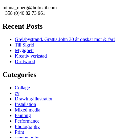
minna_oberg@hotmail.com
+358 (0)40 82 73 961
Recent Posts
Grelsbystrand. Grattis John 30 år önskar mor & far!
Till Sigrid
Myggbett
Kreativ verkstad
Driftwood
Categories
Collage
cv
Drawing/illustration
Installation
Mixed media
Painting
Performance
Photography
Print
scenography