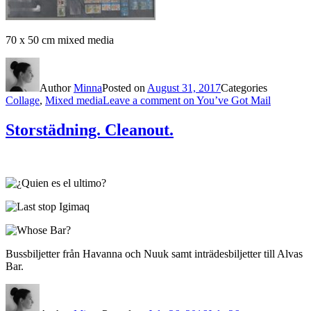
70 x 50 cm mixed media
Author
Minna
Posted on
August 31, 2017
Categories
Collage
,
Mixed media
Leave a comment
on You’ve Got Mail
Storstädning. Cleanout.
Bussbiljetter från Havanna och Nuuk samt inträdesbiljetter till Alvas
Bar.