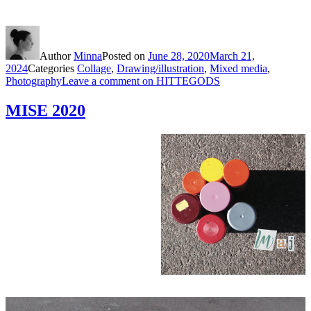
Author
Minna
Posted on
June 28, 2020
March 21,
2024
Categories
Collage
,
Drawing/illustration
,
Mixed media
,
Photography
Leave a comment
on HITTEGODS
MISE 2020