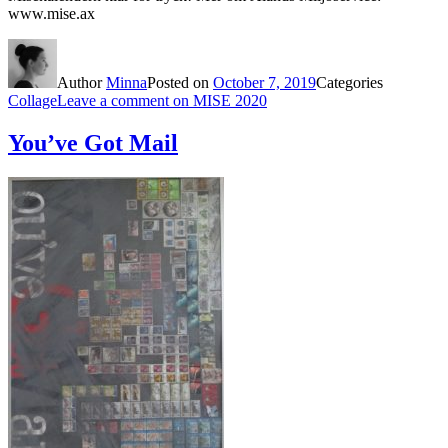
www.mise.ax
Author
Minna
Posted on
October 7, 2019
Categories
Collage
Leave a comment
on MISE 2020
You’ve Got Mail